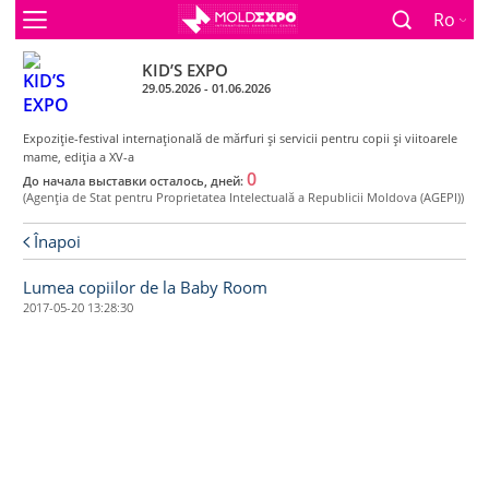
Ro
KID’S EXPO
29.05.2026 - 01.06.2026
Expoziţie-festival internaţională de mărfuri şi servicii pentru copii şi viitoarele
mame, ediţia a XV-a
0
До начала выставки осталось, дней:
(Agenţia de Stat pentru Proprietatea Intelectuală a Republicii Moldova (AGEPI))
Înapoi
Lumea copiilor de la Baby Room
2017-05-20 13:28:30