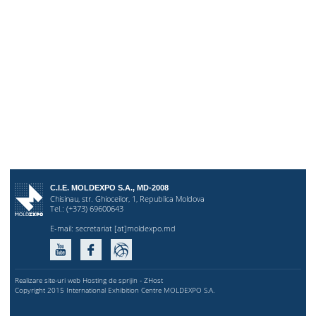
C.I.E. MOLDEXPO S.A., MD-2008
Chisinau, str. Ghioceilor, 1, Republica Moldova
Tel.: (+373) 69600643
E-mail:
secretariat [at]moldexpo.md
Realizare site-uri web Hosting de sprijin - ZHost
Copyright 2015 International Exhibition Centre MOLDEXPO S.A.