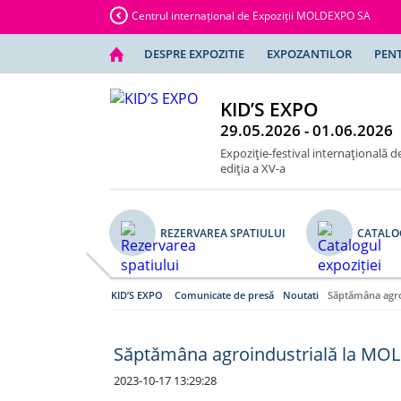
Centrul internațional de Expoziții MOLDEXPO SA
DESPRE EXPOZITIE
EXPOZANTILOR
PENT
KID’S EXPO
29.05.2026 - 01.06.2026
Expoziţie-festival internaţională de
ediţia a XV-a
REZERVAREA SPATIULUI
CATALOG
KID’S EXPO
Comunicate de presă
Noutati
Săptămâna agro
Săptămâna agroindustrială la MOL
2023-10-17 13:29:28