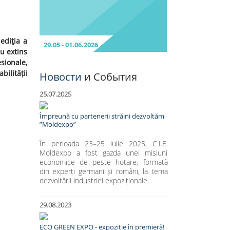
ediţia a
29.05 - 01.06.2026
au extins
sionale,
ilității
Новости
и События
25.07.2025
Împreună cu partenerii străini dezvoltăm
”Moldexpo”
În perioada 23–25 iulie 2025, C.I.E.
Moldexpo a fost gazda unei misiuni
economice de peste hotare, formată
din experți germani și români, la tema
dezvoltării industriei expoziționale.
29.08.2023
ECO GREEN EXPO - expoziție în premieră!