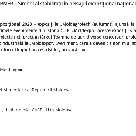
R – Simbol al stabilității în peisajul expozițional național
ziţional 2023 – expoziţiile „Moldagrotech (autumn)”, ajunsă la 
primele evenimente din istoria C.I.E. „Moldexpo”, aceste expoziții s-
roiecte noi, precum târgul Toamna de aur, diverse concursuri profe
dustrială la „Moldexpo”. Eveniment, care a devenit sinonim al stab
uturor timpurilor, restriștilor, provocărilor.
Moldexpo
».
iei Alimentare al Republicii Moldova.
., dealer oficial CASE I H în Moldova.
.