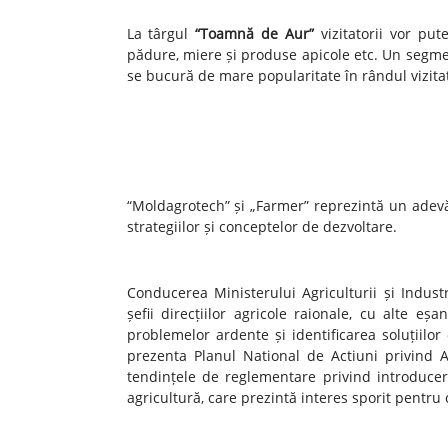
La târgul
“Toamnă de Aur”
vizitatorii vor put
pădure, miere și produse apicole etc. Un segment
se bucură de mare popularitate în rândul vizitat
“Moldagrotech” și „Farmer” reprezintă un adevă
strategiilor și conceptelor de dezvoltare.
Conducerea Ministerului Agriculturii și Indust
șefii direcțiilor agricole raionale, cu alte e
problemelor ardente și identificarea soluțiilor
prezenta Planul National de Actiuni privind 
tendințele de reglementare privind introduce
agricultură, care prezintă interes sporit pentru