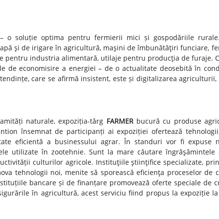
 o soluție optima pentru fermierii mici și gospodăriile rurale
ă şi de irigare în agricultură, maşini de îmbunătăţiri funciare, fer
e pentru industria alimentară, utilaje pentru producţia de furaje. 
ile de economisire a energiei – de o actualitate deosebită în condi
ndințe, care se afirmă insistent, este și digitalizarea agriculturii, 
amități naturale, expoziția-târg
FARMER
bucură cu produse agri
tion însemnat de participanți ai expoziției ofertează tehnologii, 
tate eficientă a businessului agrar. În standuri vor fi expuse n
le utilizate în zootehnie. Sunt la mare căutare îngrăşămintele 
vității culturilor agricole. Instituţiile ştiinţifice specializate, pri
mova tehnologii noi, menite să sporească eficienţa proceselor de cu
stituțiile bancare și de finanțare promovează oferte speciale de cr
rările în agricultură, acest serviciu fiind propus la expoziție la 