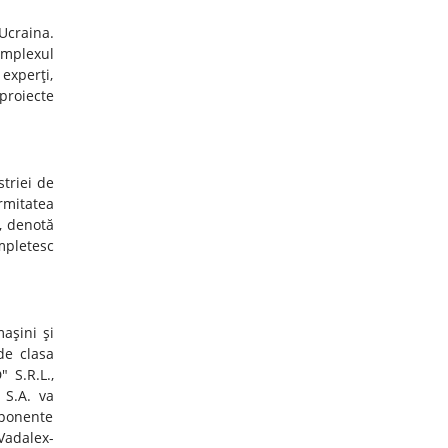
Ucraina.
omplexul
 experţi,
 proiecte
triei de
rmitatea
, denotă
mpletesc
maşini şi
de clasa
 S.R.L.,
 S.A. va
omponente
Vadalex-