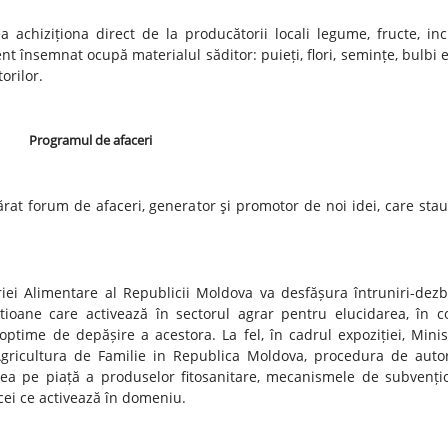
ea achiziționa direct de la producătorii locali legume, fructe, inc
 însemnat ocupă materialul săditor: puieți, flori, semințe, bulbi e
orilor.
Programul de afaceri
rat forum de afaceri, generator şi promotor de noi idei, care stau
riei Alimentare al Republicii Moldova va desfășura întruniri-dezb
șantioane care activează în sectorul agrar pentru elucidarea, în 
 optime de depășire a acestora. La fel, în cadrul expoziției, Minis
Agricultura de Familie in Republica Moldova, procedura de autor
rea pe piață a produselor fitosanitare, mecanismele de subvenți
 cei ce activează în domeniu.