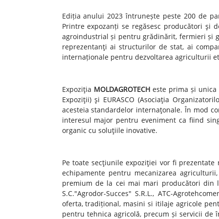
Ediția anului 2023
întrunește peste 200 de part
Printre expozanți se regăsesc producători şi 
agroindustrial și pentru grădinărit, fermieri și 
reprezentanţi ai structurilor de stat, ai compan
internaționale pentru dezvoltarea agriculturii et
Expoziţia
MOLDAGROTECH
este prima și unica
Expoziţii) şi EURASCO (Asociaţia Organizatori
acesteia standardelor internaţonale. În mod con
interesul major pentru eveniment ca fiind sin
organic cu soluţiile inovative.
Pe toate secţiunile expoziţiei vor fi prezentate
echipamente pentru mecanizarea agriculturii,
premium de la cei mai mari producători din lu
S.C."Agrodor-Succes" S.R.L., ATC-Agrotehcomerţ
oferta, tradițional, masini si itilaje agricole p
pentru tehnica agricolă, precum și servicii de 