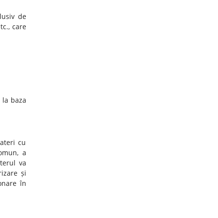
lusiv de
tc., care
 la baza
ateri cu
comun, a
terul va
izare și
onare în