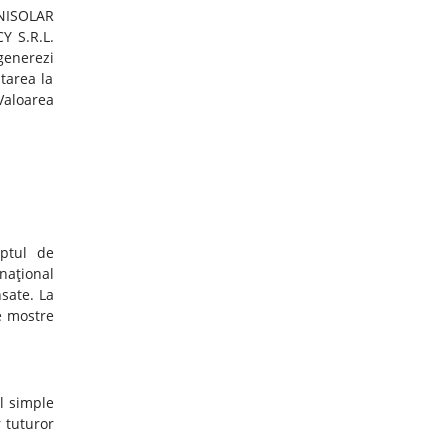
UNISOLAR
Y S.R.L.
generezi
tarea la
 Valoarea
ptul de
naţional
sate. La
e mostre
l simple
r tuturor