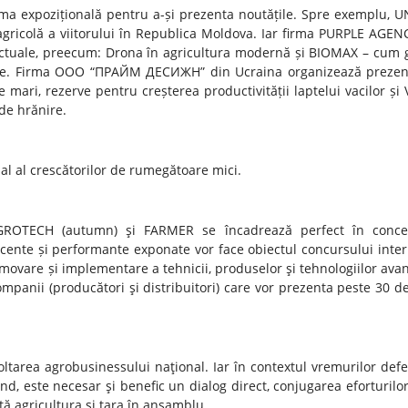
tforma expozițională pentru a-și prezenta noutățile. Spre exemplu, 
ricolă a viitorului în Republica Moldova. Iar firma PURPLE AGENC
tuale, preecum: Drona în agricultura modernă și BIOMAX – cum 
 ore. Firma ООО “ПРАЙМ ДЕСИЖН” din Ucraina organizează prezen
te mari, rezerve pentru creșterea productivității laptelui vacilor și
 de hrănire.
nal al crescătorilor de rumegătoare mici.
AGROTECH (autumn) şi FARMER se încadrează perfect în conce
ecente și performante exponate vor face obiectul concursului inter
movare și implementare a tehnicii, produselor şi tehnologiilor avan
ompanii (producători şi distribuitori) care vor prezenta peste 30 d
ltarea agrobusinessului naţional. Iar în contextul vremurilor defe
nd, este necesar şi benefic un dialog direct, conjugarea eforturilo
ă agricultura și țara în ansamblu.