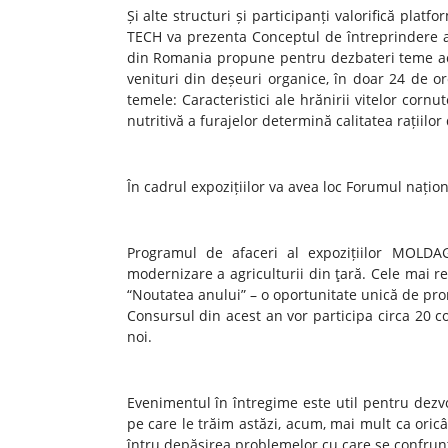
Și alte structuri și participanți valorifică pla
TECH va prezenta Conceptul de întreprindere ag
din Romania propune pentru dezbateri teme ac
venituri din deșeuri organice, în doar 24 de
temele: Caracteristici ale hrănirii vitelor cornu
nutritivă a furajelor determină calitatea rațiilor
În cadrul expozițiilor va avea loc Forumul națio
Programul de afaceri al expozițiilor MOLD
modernizare a agriculturii din ţară. Cele mai r
“Noutatea anului” – o oportunitate unică de pro
Consursul din acest an vor participa circa 20 c
noi.
Evenimentul în întregime este util pentru dezvo
pe care le trăim astăzi, acum, mai mult ca oricâ
întru depășirea problemelor cu care se confrunt