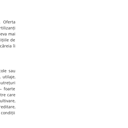
. Oferta
tilizanți
Ceva mai
țiile de
căreia îi
cole sau
utilaje,
utrețuri
– foarte
ntre care
ltivare,
editare,
condiții