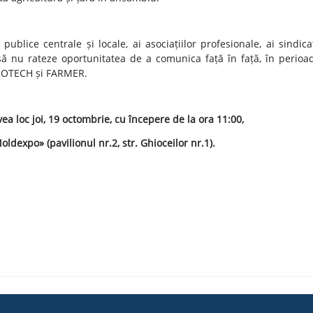
r publice centrale și locale, ai asociațiilor profesionale, ai sindic
să nu rateze oportunitatea de a comunica față în față, în perioa
GROTECH și FARMER.
ea loc joi, 19 octombrie, cu începere de la ora 11:00,
Moldexpo» (pavilionul nr.2, str. Ghioceilor nr.1).