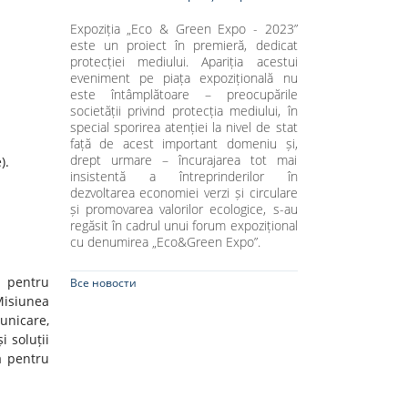
Expoziția „Eco & Green Expo - 2023”
este un proiect în premieră, dedicat
protecției mediului. Apariția acestui
eveniment pe piața expozițională nu
este întâmplătoare – preocupările
societății privind protecția mediului, în
special sporirea atenției la nivel de stat
față de acest important domeniu și,
drept urmare – încurajarea tot mai
).
insistentă a întreprinderilor în
dezvoltarea economiei verzi și circulare
și promovarea valorilor ecologice, s-au
regăsit în cadrul unui forum expozițional
cu denumirea „Eco&Green Expo”.
t pentru
Все новости
Misiunea
unicare,
i soluții
ă pentru