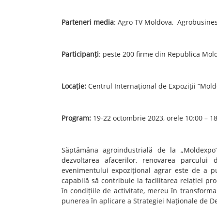
Parteneri media
: Agro TV Moldova, Agrobusines
Participanți
: peste 200 firme din Republica Moldo
Locație:
Centrul Internațional de Expoziții “Mol
Program:
19-22 octombrie 2023, orele 10:00 – 18
Săptămâna agroindustrială de la „Moldexpo” 
dezvoltarea afacerilor, renovarea parcului 
evenimentului expozițional agrar este de a p
capabilă să contribuie la facilitarea relației p
în condițiile de activitate, mereu în transforma
punerea în aplicare a Strategiei Naționale de De