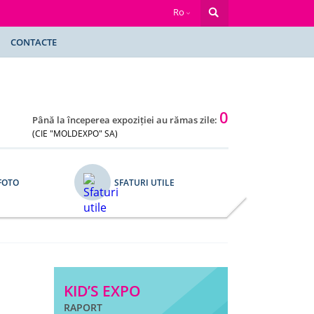
Ro
CONTACTE
0
Până la începerea expoziției au rămas zile:
(CIE "MOLDEXPO" SA)
FOTO
SFATURI UTILE
KID’S EXPO
RAPORT