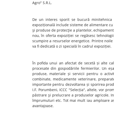
Agro" S.R.L.
De un interes sporit se bucură minitehnica –
expozițională include sisteme de alimentare cu ap
şi produse de protecţie a plantelor, echipament
nou, în oferta expoziției se regăsesc tehnologi
scumpire a resurselor energetice. Printre noile te
va fi dedicată o zi specială în cadrul expoziției.
În pofida unui an afectat de secetă și alte cal
procesate din gospodăriile fermierilor. Un eșan
produse, materiale și servicii pentru o activi
combinate, medicamente veterinare, preparate
importante pentru dezvoltarea și sporirea producti
I.F. Porumbeni, ICCC "Selecția", altele, vor pro
păstrare şi prelucrare a produselor agricole. In
împrumuturi etc. Tot mai mult iau amploare asigu
avantajoase.