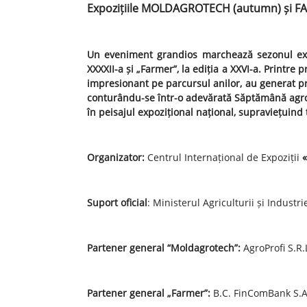
Expozițiile MOLDAGROTECH (autumn) și FARME
Un eveniment grandios marchează sezonul expo
XXXXII-a și „Farmer”, la ediția a XXVI-a. Printre 
impresionant pe parcursul anilor, au generat p
conturându-se într-o adevărată Săptămână agroin
în peisajul expozițional național, supraviețuind t
Organizator
:
Centrul Internațional de Expoziții
«
Suport oficial
:
Ministerul Agriculturii și Industr
Partener general
“
Moldagrotech
”
:
AgroProfi S.R.L
Partener general
„Farmer”
:
B.C. FinComBank S.A