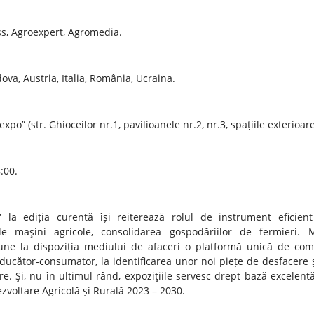
s, Agroexpert, Agromedia.
va, Austria, Italia, România, Ucraina.
dexpo”
(str. Ghioceilor nr.1, pavilioanele nr.2, nr.3, spațiile exterioare
:00.
la ediția curentă își reiterează rolul de instrument eficien
de maşini agricole, consolidarea gospodăriilor de fermieri. 
une la dispoziția mediului de afaceri o platformă unică de com
roducător-consumator, la identificarea unor noi piețe de desfacere ș
re. Şi, nu în ultimul rând, expoziţiile servesc drept bază excelent
zvoltare Agricolă și Rurală 2023 – 2030.