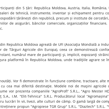
icipanți din 5 țări: Republica Moldova, Austria, Italia, România, 
dealeri de tehnică, instrumente, inventar și echipament pentru c
gospodării țărănești din republică, precum și institute de cercetări,
iilor de asigurări, băncilor comerciale, organizațiilor financiare,
c.
 din Republica Moldova agreată de UFI (Asociaţia Mondială a Indus
lor de Târguri Agricole din Europa), ceea ce demonstrează confo
stant, numărul mare de participanţi şi, implicit, expozanţi străini
gura platformă în Republica Moldova, unde tradiţiile agrare se î
 noutăți. Vor fi demonstrate în funcțiune combine, tractoare, alte 
 cu cea mai diferită destinaţie. Modele noi de maşini agricole 
me vor prezenta companiile “AgroProfi” S.R.L., "Agro Mester HD"
 S.A., I.M. "Elit-Tehnica" S.R.L. Producătorul local “Agromașina”
entru lucrări în vii, livezi, alte culturi de câmp. O gamă largă de c
întreținere propun "Agropiese TGR Grup" S.R.L. "Diaztech" S.R.L. "