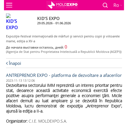
Ro
KID’S EXPO
29.05.2026 - 01.06.2026
Expoziţie-festival internaţională de mărfuri şi servicii pentru copii şi viitoarele
mame, ediţia a XV-a
0
До начала выставки осталось, дней:
(Agenţia de Stat pentru Proprietatea Intelectuală a Republicii Moldova (AGEPI))
Înapoi
ANTREPRENOR EXPO - platforma de dezvoltare a afacerilor
2023-11-13 13:12:06
Dezvoltarea sectorului IMM reprezintă un interes prioritar pentru
stat, deoarece această activitate economică exercită efecte
pozitive asupra performanței generale a economiei țării. Micile
afaceri demult au luat amploare și se dezvoltă în Republica
Moldova, lucru demonstrat de expoziția „Antreprenor Expo”,
ajunsă la ediția a II-a.
Organizator:
C.I.E. MOLDEXPO.S.A.