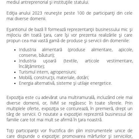
mediul antreprenorial și instituțiile statului.
Ediţia anului 2023 reunește peste 100 de participanți din cele
mai diverse domenii.
Eșantionul de bază îl formează reprezentanţii businessului mic şi
mijlociu din toată țara, care îşi vor prezenta realizările și care
propun cea mai vastă gamă de produse și servicii din domeniile:
Industria alimentară (produse alimentare, apicole,
conserve, băuturi);
Industria ușoară (textile, articole vestimentare,
încălţăminte);
Turismul intern, agropensiuni;
Mobilă, construcții, materiale, dotări;
Energia alternativă, sisteme și utilaje energetice.
Expoziția este cu adevărat una multiramurală, incluzând cele mai
diverse domenii, or, IMM se regăsesc în toate sferele. Prin
multiplele oferte, expoziția se conturează, în premieră, drept un
târg de servicii. O noutate a expoziției reprezintă businessul de
familie care tot mai mult se afirmă în țara noastră.
Toți participanții vor fructifica din plin instrumentele unice de
care dispunde o expoziție: promovarea mărfurilor și serviciilor,