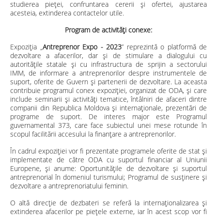
studierea pieței, confruntarea cererii și ofertei, ajustarea
acesteia, extinderea contactelor utile.
Program de activităţi conexe:
Expoziția „
Antreprenor Expo - 2023
” reprezintă o platformă de
dezvoltare a afacerilor, dar și de stimulare a dialogului cu
autoritățile statale și cu infrastructura de sprijin a sectorului
IMM, de informare a antreprenorilor despre instrumentele de
suport, oferite de Guvern și partenerii de dezvoltare. La aceasta
contribuie programul conex expoziției, organizat de ODA, și care
include seminarii și activități tematice, întâlniri de afaceri dintre
companii din Republica Moldova și internaționale, prezentări de
programe de suport. De interes major este Programul
guvernamental 373, care face subiectul unei mese rotunde în
scopul facilitării accesului la finanțare a antreprenorilor.
În cadrul expoziției vor fi prezentate programele oferite de stat și
implementate de către ODA cu suportul financiar al Uniunii
Europene, și anume: Oportunitățile de dezvoltare și suportul
antreprenorial în domeniul turismului; Programul de susținere și
dezvoltare a antreprenoriatului feminin.
O altă direcție de dezbateri se referă la internaționalizarea și
extinderea afacerilor pe piețele externe, iar în acest scop vor fi