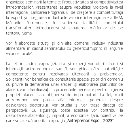
organizate seminarii la temele: Productivitatea și competitivitatea
întreprinderilor. Prezentarea asupra Republicii Moldova la nivel
internațional; Lansarea Programului de creștere a competitivității
la export și integrarea în lanțurile valorice internaționale a IMM;
Măsurile întreprinse în vederea facilitării comerțului
transfrontalier. Introducerea și scoaterea mărfurilor de pe
teritoriul vamal.
Vor fi abordate situații și din alte domenii, inclusiv industria
alimentară, în cadrul seminarului cu genericul “Sprint în lanțurile
valorice locale”.
La fel, în cadrul expoziției, diverși experți vor oferi sfaturi și
informații antreprenorilor sau îi vor ghida către autoritățile
competente pentru rezolvarea ulterioară a problemelor.
Solicitanții vor beneficia de consultările specialiștilor din domeniu
cu privire la demararea unei afaceri și elaborarea planurilor de
afaceri, vor fi familiarizați cu procedurile necesare pentru inițierea
propriei afaceri sau obținerea de împrumuturi. La fel, micii
antreprenori vor putea afla informaţii generale despre
dezvoltarea sectorului, vor studia şi vor trasa direcţii de
perspectivă. Cu siguranță, toate acestea vor contribui la
dezvoltarea afacerilor și, implicit, a economiei țării, obiective pe
care se axează prioritar expoziția „
Antreprenor Expo - 2023
”.