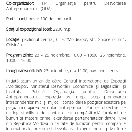
Co-organizator:
I.P. Organizația pentru Dezvoltarea
Antreprenoriatului (ODA)
Participanţi:
peste 100 de companii
Spaţiul expoziţional total:
2200 m.p.
Locaţie:
pavilionul central, C.I.E. “Moldexpo”, str. Ghioceilor nr.1,
Chișinău
Program zilnic:
23 – 25 noiembrie, 10:00 – 18:00, 26 noiembrie,
10:00 – 16:00
Inaugurarea oficială:
23 noiembrie, ora 11:00, pavilionul central
Inițiată acum un an de către Centrul Internațional de Expoziții
„Moldexpo”, Ministerul Dezvoltării Economice și Digitalizării și
Instituția Publică Organizația pentru Dezvoltarea
Antreprenoriatului, expoziția are drept scop promovarea
întreprinderilor mici și mijlocii, consolidarea pozițiilor acestora pe
piață, încurajarea viitorilor antreprenori. Printre obiective se
disting stabilirea de contacte cu cumpărătorii/ furnizorii de
bunuri și materii prime, extinderea parteneriatelor dintre IMM
din Republica Moldova în calitate de furnizori pentru companiile
internaționale, precum și dezvoltarea dialogului public privat între