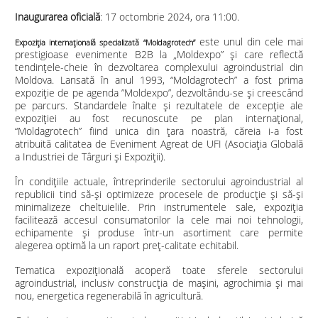
Inaugurarea oficială
: 17 octombrie 2024, ora 11:00.
este unul din cele mai
Expoziţia internaţională specializată
“Moldagrotech”
prestigioase evenimente B2B la „Moldexpo” și care reflectă
tendinţele-cheie în dezvoltarea complexului agroindustrial din
Moldova. Lansată în anul 1993, “Moldagrotech” a fost prima
expoziție de pe agenda ”Moldexpo”, dezvoltându-se și creescând
pe parcurs. Standardele înalte şi rezultatele de excepţie ale
expoziţiei au fost recunoscute pe plan internaţional,
“Moldagrotech” fiind unica din țara noastră, căreia i-a fost
atribuită calitatea de Eveniment Agreat de UFI (Asociaţia Globală
a Industriei de Târguri şi Expoziţii).
În condiţiile actuale, întreprinderile sectorului agroindustrial al
republicii tind să-şi optimizeze procesele de producţie şi să-şi
minimalizeze cheltuielile. Prin instrumentele sale, expoziţia
facilitează accesul consumatorilor la cele mai noi tehnologii,
echipamente şi produse într-un asortiment care permite
alegerea optimă la un raport preţ-calitate echitabil.
Tematica expoziţională acoperă toate sferele sectorului
agroindustrial, inclusiv construcţia de maşini, agrochimia şi mai
nou, energetica regenerabilă în agricultură.