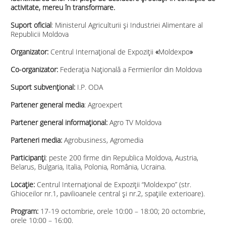
activitate, mereu în transformare.
Suport oficial
:
Ministerul Agriculturii și Industriei Alimentare al
Republicii Moldova
Organizator
:
Centrul Internațional de Expoziții
«
Moldexpo
»
Co-organizator:
Federația Națională a Fermierilor din Moldova
Suport subvențional:
I.P. ODA
Partener
general
media
: Agroexpert
Partener
general
informațional:
Agro TV Moldova
Parteneri media:
Agrobusiness, Agromedia
Participanți
: peste 200 firme din Republica Moldova, Austria,
Belarus, Bulgaria, Italia, Polonia, România, Ucraina.
Locație:
Centrul Internațional de Expoziții “Moldexpo”
(str.
Ghioceilor nr.1, pavilioanele central și nr.2, spațiile exterioare).
Program:
17-19 octombrie, orele 10:00 – 18:00; 20 octombrie,
orele 10:00 – 16:00.