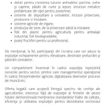
dotari pentru cresterea tuturor animalelor: porcine, ovine
și caprine, păsări de curte și iepuri; structuri metalice
prefabricate din oțel pentru zootehnie;
sisteme de depozitare a cerealelor, inclusiv proiectare,
producere si instalare;
sisteme agricole de irigare;
producția de sere, de la proiectare până la instalare;
folii din plastic pentru agricultură, pentru ambalaje
industrial, folii biodegradabile;
puieți fructiferi pentru uz profesional.
De menționat, la fel, participanții din Ucraina care vor aduce la
expoziție echipamente pentru elevatoare, destinate prelucrării şi
păstrării cerealelor.
Un compartiment însemnat în cadrul expoziție reprezintă
serviciile pentru sector, printre care managementul operațional
în cadrul întreprinderilor agricole, digitalizarea diverselor procese
de muncă etc.
Oferta bogată care acoperă întregul spectru de cerințe ale
agricultorilor, interesul față de expoziție al firmelor de peste
hotare demonstrează menținerea standardelor înalte de calitate,
eficiența și utilitatea expoziției pentru dezvoltarea sectorului