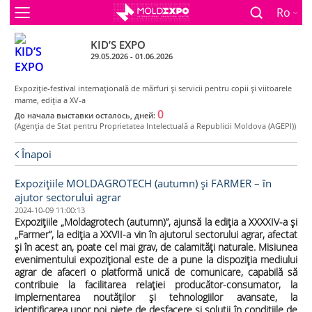
Ro
KID’S EXPO
29.05.2026 - 01.06.2026
Expoziţie-festival internaţională de mărfuri şi servicii pentru copii şi viitoarele
mame, ediţia a XV-a
0
До начала выставки осталось, дней:
(Agenţia de Stat pentru Proprietatea Intelectuală a Republicii Moldova (AGEPI))
Înapoi
Expozițiile MOLDAGROTECH (autumn) și FARMER – în
ajutor sectorului agrar
2024-10-09 11:00:13
Expoziţiile „Moldagrotech (autumn)”, ajunsă la ediţia a XXXXIV-a și
„Farmer”, la ediția a XXVII-a vin în ajutorul sectorului agrar, afectat
și în acest an, poate cel mai grav, de calamități naturale. Misiunea
evenimentului expozițional este de a pune la dispoziția mediului
agrar de afaceri o platformă unică de comunicare, capabilă să
contribuie la facilitarea relației producător-consumator, la
implementarea noutăților și tehnologiilor avansate, la
identificarea unor noi piețe de desfacere și soluții în condițiile de