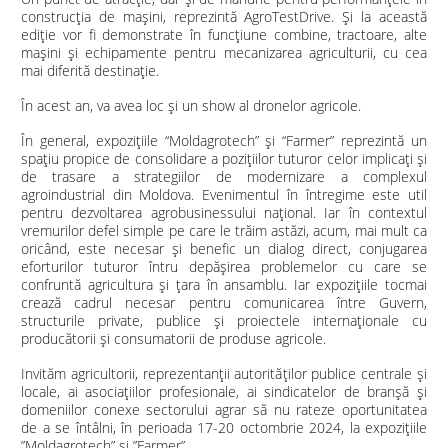
construcția de mașini, reprezintă AgroTestDrive. Și la această
ediție vor fi demonstrate în funcțiune combine, tractoare, alte
maşini şi echipamente pentru mecanizarea agriculturii, cu cea
mai diferită destinaţie.
În acest an, va avea loc și un show al dronelor agricole.
În general, expoziţiile “Moldagrotech” şi “Farmer” reprezintă un
spaţiu propice de consolidare a poziţiilor tuturor celor implicați şi
de trasare a strategiilor de modernizare a complexul
agroindustrial din Moldova. Evenimentul în întregime este util
pentru dezvoltarea agrobusinessului naţional. Iar în contextul
vremurilor defel simple pe care le trăim astăzi, acum, mai mult ca
oricând, este necesar şi benefic un dialog direct, conjugarea
eforturilor tuturor întru depășirea problemelor cu care se
confruntă agricultura și țara în ansamblu. Iar expoziţiile tocmai
crează cadrul necesar pentru comunicarea între Guvern,
structurile private, publice şi proiectele internaţionale cu
producătorii şi consumatorii de produse agricole.
Invităm agricultorii, reprezentanții autorităților publice centrale și
locale, ai asociațiilor profesionale, ai sindicatelor de branșă și
domeniilor conexe sectorului agrar să nu rateze oportunitatea
de a se întâlni, în perioada 17-20 octombrie 2024, la expozițiile
”Moldagrotech” și ”Farmer”.