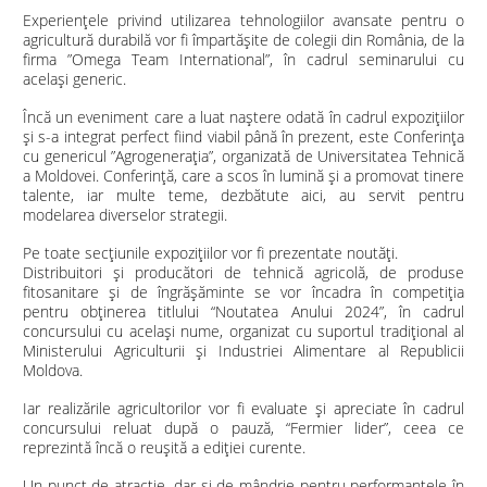
Experiențele privind utilizarea tehnologiilor avansate pentru o
agricultură durabilă vor fi împartășite de colegii din România, de la
firma ”Omega Team International”, în cadrul seminarului cu
același generic.
Încă un eveniment care a luat naștere odată în cadrul expozițiilor
și s-a integrat perfect fiind viabil până în prezent, este Conferința
cu genericul ”Agrogenerația”, organizată de Universitatea Tehnică
a Moldovei. Conferință, care a scos în lumină și a promovat tinere
talente, iar multe teme, dezbătute aici, au servit pentru
modelarea diverselor strategii.
Pe toate secţiunile expoziţiilor vor fi prezentate noutăți.
Distribuitori şi producători de tehnică agricolă, de produse
fitosanitare şi de îngrăşăminte se vor încadra în competiția
pentru obținerea titlului “Noutatea Anului 2024”, în cadrul
concursului cu același nume, organizat cu suportul tradițional al
Ministerului Agriculturii şi Industriei Alimentare al Republicii
Moldova.
Iar realizările agricultorilor vor fi evaluate și apreciate în cadrul
concursului reluat după o pauză, “Fermier lider”, ceea ce
reprezintă încă o reușită a ediției curente.
Un punct de atracție, dar și de mândrie pentru performanțele în