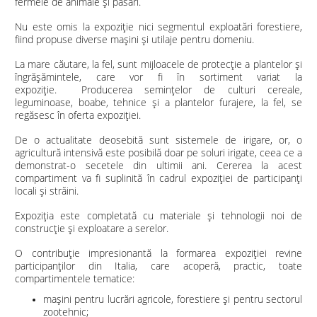
fermele de animale și păsări.
Nu este omis la expoziție nici segmentul exploatări forestiere,
fiind propuse diverse maşini şi utilaje pentru domeniu.
La mare căutare, la fel, sunt mijloacele de protecţie a plantelor şi
îngrăşămintele, care vor fi în sortiment variat la
expoziție.
Producerea seminţelor de culturi cereale,
leguminoase, boabe, tehnice şi a plantelor furajere, la fel, se
regăsesc în oferta expoziției.
De o actualitate deosebită sunt sistemele de irigare, or, o
agricultură intensivă este posibilă doar pe soluri irigate, ceea ce a
demonstrat-o secetele din ultimii ani. Cererea la acest
compartiment va fi suplinită în cadrul expoziției de participanți
locali și străini.
Expoziția este completată cu materiale și tehnologii noi de
construcţie şi exploatare a serelor.
O contribuție impresionantă la formarea expoziției revine
participanților din Italia, care acoperă, practic, toate
compartimentele tematice:
mașini pentru lucrări agricole, forestiere și pentru sectorul
zootehnic;