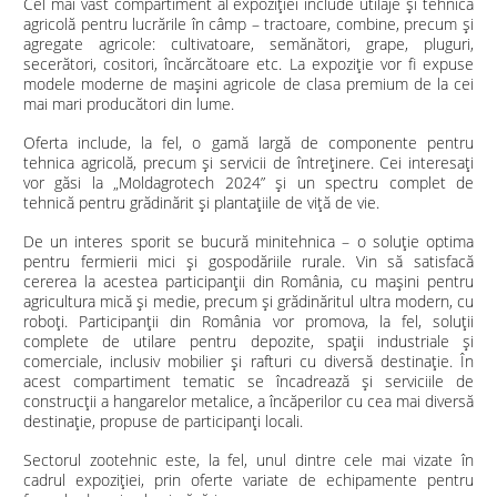
Cel mai vast compartiment al expoziţiei include utilaje şi tehnică
agricolă pentru lucrările în câmp – tractoare, combine, precum şi
agregate agricole: cultivatoare, semănători, grape, pluguri,
secerători, cositori, încărcătoare etc. La expoziție vor fi expuse
modele moderne de maşini agricole de clasa premium de la cei
mai mari producători din lume.
Oferta include, la fel, o gamă largă de componente pentru
tehnica agricolă, precum și servicii de întreținere. Cei interesați
vor găsi la „Moldagrotech 2024” şi un spectru complet de
tehnică pentru grădinărit şi plantaţiile de viţă de vie.
De un interes sporit se bucură minitehnica – o soluție optima
pentru fermierii mici și gospodăriile rurale. Vin să satisfacă
cererea la acestea participanții din România, cu mașini pentru
agricultura mică și medie, precum și grădinăritul ultra modern, cu
roboți. Participanții din România vor promova, la fel, soluții
complete de utilare pentru depozite, spații industriale și
comerciale, inclusiv mobilier și rafturi cu diversă destinație. În
acest compartiment tematic se încadrează și serviciile de
construcții a hangarelor metalice, a încăperilor cu cea mai diversă
destinație, propuse de participanți locali.
Sectorul zootehnic este, la fel, unul dintre cele mai vizate în
cadrul expoziției, prin oferte variate de echipamente pentru