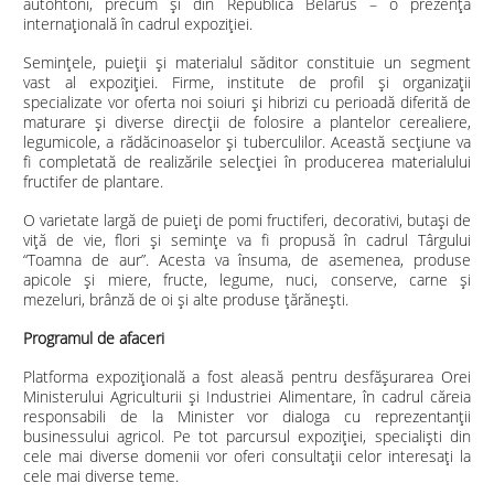
autohtoni, precum și din Republica Belarus – o prezență
internațională în cadrul expoziției.
Seminţele, puieţii şi materialul săditor constituie un segment
vast al expoziţiei. Firme, institute de profil și organizații
specializate vor oferta noi soiuri şi hibrizi cu perioadă diferită de
maturare şi diverse direcţii de folosire a plantelor cerealiere,
legumicole, a rădăcinoaselor şi tuberculilor. Această secţiune va
fi completată de realizările selecţiei în producerea materialului
fructifer de plantare.
O varietate largă de puieţi de pomi fructiferi, decorativi, butaşi de
viţă de vie, flori şi seminţe va fi propusă în cadrul Târgului
“Toamna de aur”. Acesta va însuma, de asemenea, produse
apicole și miere, fructe, legume, nuci, conserve, carne și
mezeluri, brânză de oi și alte produse țărănești.
Programul de afaceri
Platforma expozițională a fost aleasă pentru desfășurarea Orei
Ministerului Agriculturii și Industriei Alimentare, în cadrul căreia
responsabili de la Minister vor dialoga cu reprezentanții
businessului agricol. Pe tot parcursul expoziției, specialişti din
cele mai diverse domenii vor oferi consultații celor interesați la
cele mai diverse teme.