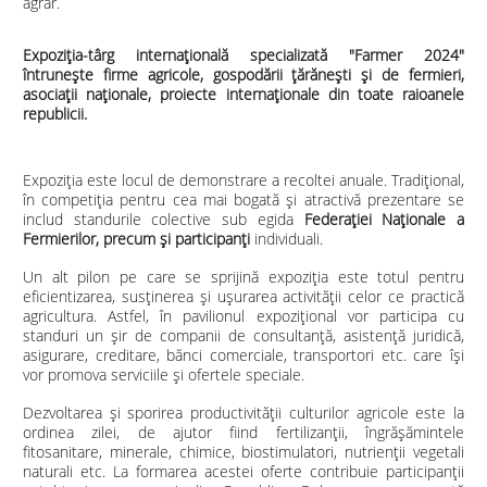
agrar.
Expoziţia-târg internaţională specializată "Farmer 2024"
întrunește firme agricole, gospodării ţărăneşti şi de fermieri,
asociaţii naţionale, proiecte internaţionale din toate raioanele
republicii.
Expoziția este locul de demonstrare a recoltei anuale. Tradițional,
în competiția pentru cea mai bogată și atractivă prezentare se
includ standurile colective sub egida
Federației Naționale a
Fermierilor, precum și participanți
individuali.
Un alt pilon pe care se sprijină expoziția este totul pentru
eficientizarea, susținerea și ușurarea activității celor ce practică
agricultura. Astfel, în pavilionul expozițional vor participa cu
standuri un șir de companii de consultanță, asistență juridică,
asigurare, creditare, bănci comerciale, transportori etc. care își
vor promova serviciile și ofertele speciale.
Dezvoltarea și sporirea productivității culturilor agricole este la
ordinea zilei, de ajutor fiind fertilizanții,
îngrăşămintele
fitosanitare, minerale, chimice, biostimulatori, nutrienţii vegetali
naturali etc. La formarea acestei oferte
contribuie participanții